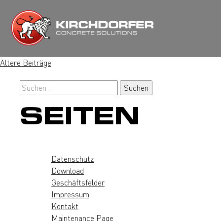
Zum
Inhalt
springen
BEITRAGSNA
Ältere Beiträge
Suchen
nach:
SEITEN
Datenschutz
Download
Geschäftsfelder
Impressum
Kontakt
Maintenance Page