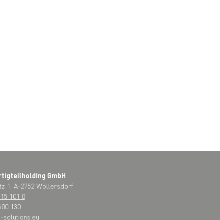
rtigteilholding GmbH
tz 1, A-2752 Wöllersdorf
715 101 0
400 130
-solutions.eu