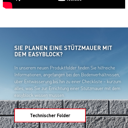
SIE PLANEN EINE STÜTZMAUER MIT
DEM EASYBLOCK?
In unserem neuen Produktfolder finden Sie hilfreiche
Informationen, angefangen bei den Bodenverhältnissen,
über Entwässerung bis hin zu einer Checkliste – kurzum
alles, was Sie zur Errichtung einer Stützmauer mit dem
easyblock wissen müssen.
Technischer Folder