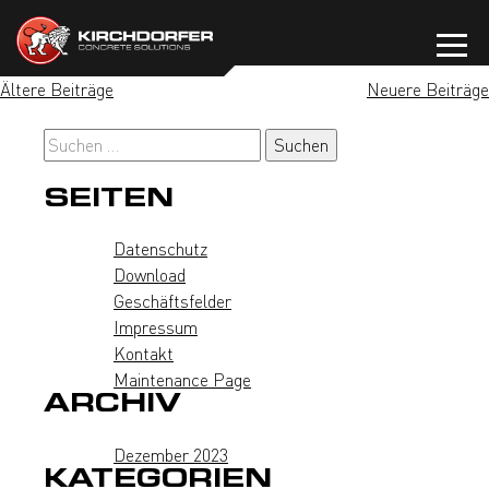
Zum
Inhalt
springen
BEITRAGSNAVIGATION
Ältere Beiträge
Neuere Beiträge
Suchen
nach:
SEITEN
Datenschutz
Download
Geschäftsfelder
Impressum
Kontakt
Maintenance Page
ARCHIV
Dezember 2023
KATEGORIEN