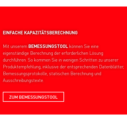
EINFACHE
KAPAZITÄTSBERECHNUNG
Mit unserem
BEMESSUNGSTOOL
können Sie eine
eigenständige Berechnung der erforderlichen Lösung
durchführen. So kommen Sie in wenigen Schritten zu unserer
Produktempfehlung, inklusive der entsprechenden Datenblätter,
Bemessungsprotokolle, statischen Berechnung und
Ausschreibungstexte.
ZUM BEMESSUNGSTOOL